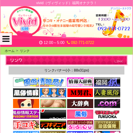
vivid（ヴィヴィッド）福岡オナクラ！
12:00～5:00
092-771-0722
ホーム
リンク
v
リンク
LINK
i
リンクバナー(小：88x31px)
v
i
d
（
ヴ
ィ