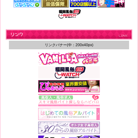
ヴ
ィ
ッ
ド
リンク
LINK
）
リンクバナー(中：200x40px)
福
岡
オ
ナ
ク
ラ
！
の
お