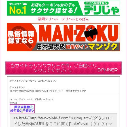
福岡デリヘル
デリヘルじゃぱん
当サイトはリンクフリーです。ご自由にリ
ンクしてください。
BANNER
テキストリンクはコピーしてお使いください。
テキストリンク
<a href="http://www.vivid-f.com/">vivid（ヴィヴィッド）福岡オナクラ！</a>
バナーはダウンロードしてお使いください。
[88×31]