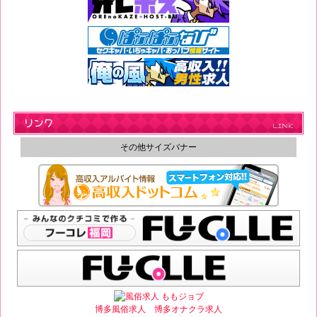
す
す
め
リ
ン
リンク
LINK
ク
その他サイズバナー
博多風俗求人
博多オナクラ求人